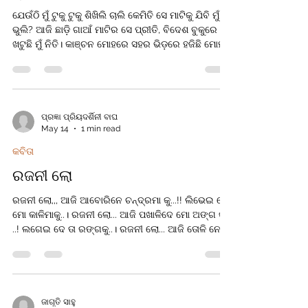
ଯେଉଁଠି ମୁଁ ଟୁକୁ ଟୁକୁ ଶିଖିଲି ଚାଲି କେମିତି ସେ ମାଟିକୁ ଯିବି ମୁଁ
ଭୁଲି? ଆଜି ଛାଡ଼ି ଗାଆଁ ମାଟିର ସେ ପ୍ରୀତି, ବିଦେଶ ବୁକୁରେ
ଖଟୁଛି ମୁଁ ନିତି। କାଞ୍ଚନ ମୋହରେ ସହର ଭିଡ଼ରେ ହଜିଛି ମୋହର
ଶୈଶବ ସତରେ ଅବସର ଟିକେ ମିଳିଗଲେ ସତେ ଟାଣିଆଣେ ଏ
ମାଆମାଟି ଭୁଲିହୁଏ ନାହିଁ ଏ ଗାଁ ମା ମାଟି, ଭୁଲିହୁଏ ନାହିଁ ଏ ଗାଁ ମା
ମାଟି। ବାବୁ, ଅଫିସର ହେଲି କି ହାକିମ ପାଇଲେ ଯେତେ
ସମ୍ମାନ, ହେଲେ ଏଈ ମାଟି ଆଗରେ ମୁଁ ତୁଚ୍ଛ ଏ ମୋ ପରିଚୟ
ସ୍ଥାନ। ସପତ ସମୁଦ୍ର ବୁଲିଲି ମୁଁ ସତେ ବୁଲିଲି ଅନେକ ସହର
ପ୍ରଜ୍ଞା ପ୍ରିୟଦର୍ଶିନୀ ବାଘ
May 14
1 min read
କିନ୍ତୁ ଗାଁ ଦାଣ୍ଡର ସେଇ ଧୂଳିଖେଳ ଲାଗେ ସବୁଠୁ ମଧୁର ଛାତି
ଥରେ ମୋର ଯେବେ ମନେ
କବିତା
ରଜନୀ ଲୋ
ରଜନୀ ଲୋ,,, ଆଜି ଆବୋରିନେ ଚନ୍ଦ୍ରମା କୁ...!! ଲିଭେଇ ଦେ
ମୋ କାଳିମାକୁ..। ରଜନୀ ଲୋ... ଆଜି ପଖାଳିଦେ ମୋ ଅଙ୍ଗ କୁ
..! ଲଗେଇ ଦେ ତା ରଙ୍ଗକୁ..। ରଜନୀ ଲୋ... ଆଜି ତୋଳି ନେ
ତାରା କୁ...!! ସଜେଇଦେ ମୋ ଗଭାକୁ...। ରଜନୀ ଲୋ.. ଆଜି
ପୂର୍ଣ୍ଣତା ଦେ ମୋ ପ୍ରଣୟକୁ...!! ସମର୍ପି ଦେଲି ମୋ ନିଜକୁ ..।
@ପ୍ରଜ୍ଞା ପ୍ରିୟଦର୍ଶିନୀ ବାଘ
ଜାଗୃତି ସାହୁ