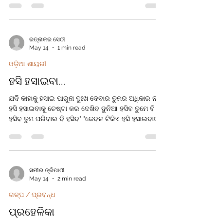
ସକାଳେ ସାଙ୍ଗ ମେଳରେ ପାରିବିନି ନିଆଁ ପୋଇଁ ପୋଖରୀ
ହୁଡାରେ ଲାଗିବନି ଧାଡି ଶୀତ ତୁ ମୋତେ ଯା ନାଁ ଛାଡି। ତୋ ପାଇଁ
ଅଗାଧୁଆ କେତେଥର ଯାଏଁ ପାଠ ପଢି ସାଙ୍ଗ ସାଥି ନେଉଥିଲେ
ମତେ ଭିଡି ଶୀତ ତୁ ମୋତେ ଯା ନାଁ ଛାଡି। ପାଣି ଟୋପାଏ ଦେହେ
ରତ୍ନାକର ସେଠୀ
May 14
1 min read
ଗଲେ ପଡି ରାଗରେ ଗରଗର ଛାଡେ ରଡି ତଥାପି ଶୀତ ତୁ ଭଲ
ଯା ନା ଛାଡି ଶୀତ ତୁ ମୋତେ ଯା ନାଁ ଛାଡି । ବୃନ୍ଦାବନ ପ୍ରଧାନ
ଓଡ଼ିଆ ଶାୟରୀ
ବାଉଲସ
ହସି ହସାଇବା...
ଯଦି କାହାକୁ ହସାଇ ପାରୁନା ଦୁଃଖ ଦେବାର ତୁମର ଅଧିକାର ନାହିଁ
ହସି ହସାଇବାକୁ ଚେଷ୍ଟା କର ଦେଖିବ ଦୁନିଆ ହସିବ ତୁମେ ବି
ହସିବ ତୁମ ପରିବାର ବି ହସିବ" "କେବଳ ଟିକିଏ ହସି ହସାଇବାକୁ
ଚେଷ୍ଟା କରନ୍ତୁ" ଅଧ୍ୟାପକ ରତ୍ନାକର ସେଠୀ
ସମୀର ତ୍ରିପାଠୀ
May 14
2 min read
ଗଳ୍ପ / ପ୍ରବନ୍ଧ
ପ୍ରହେଳିକା