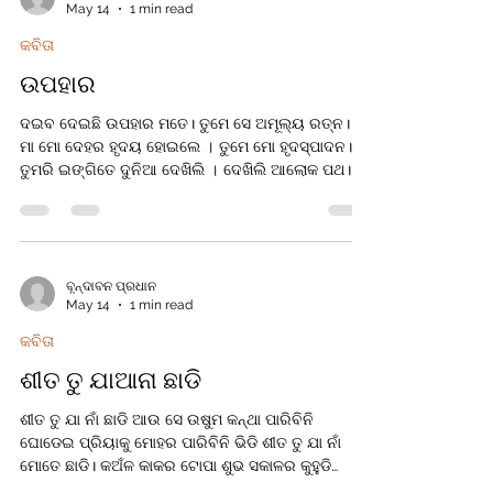
May 14
1 min read
କବିତା
ଉପହାର
ଦଇବ ଦେଇଛି ଉପହାର ମତେ। ତୁମେ ସେ ଅମୂଲ୍ୟ ରତ୍ନ।।
ମା ମୋ ଦେହର ହୃଦୟ ହୋଇଲେ । ତୁମେ ମୋ ହୃଦସ୍ପାଦନ।।
ତୁମରି ଇଙ୍ଗିତେ ଦୁନିଆ ଦେଖିଲି । ଦେଖିଲି ଆଲୋକ ପଥ।।
ତୁମରି ସ୍ନେହର ଶ୍ରଦ୍ଧାର ଆଲୋକ। ବିକଶିତ ମତେ କଲ।। ଏ
ଦୁନିଆରେ ବାପା ତୁମେ ଅଚ୍ଛ ବୋଲି । ଅଛି ମୋର ସବୁ କିଛି
।। ତୁମ ସ୍ନେହ ଆଗେ ଲାଗେ ସବୁ ତୁଚ୍ଛ। କେମିତି କହିବି ଆଜି
।। ଯେତେ ବି ବନ୍ଧୁଅଛନ୍ତି ମୋ ସାଥେ। ତୁମେ ଅଟ
ଅନ୍ୟତମ।। ଲକ୍ଷେ ତାର ଥାଇ କି ଲାଭ ଆକାଶେ। କେ ହେବ
ବୃନ୍ଦାବନ ପ୍ରଧାନ
May 14
1 min read
ଚନ୍ଦ୍ରମା ସମ।। କି ପୁଣ୍ୟ ବଳରେ ତୁମକୁ ପାଇଲି ଏମିତି
ସମ୍ପର୍କ ନେଇ । ଏ ଜନମ ପାଇଁ ଯାହା ଲୋଡ଼ା ଥିଲା।।
କବିତା
ଦେଇଛନ୍ତି ମତେ ସାଇଁ।। ମୋ ଜୀବନେ ବା
ଶୀତ ତୁ ଯାଆନା ଛାଡି
ଶୀତ ତୁ ଯା ନାଁ ଛାଡି ଆଉ ସେ ଉଷୁମ କନ୍ଥା ପାରିବିନି
ଘୋଡେଇ ପ୍ରିୟାକୁ ମୋହର ପାରିବିନି ଭିଡି ଶୀତ ତୁ ଯା ନାଁ
ମୋତେ ଛାଡି। କଅଁଳ କାକର ଟୋପା ଶୁଭ ସକାଳର କୁହୁଡି
ସବୁତକ ଯାଉଛି ଉଡିଉଡି ଶୀତ ତୁ ଯା ନାଁ ମୋତେ ଛାଡି। ସଞ୍ଜ