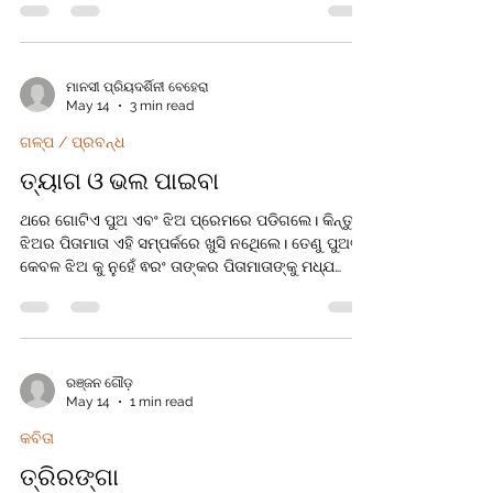
ପ୍ରସିଧ୍ୟ ରାଜ ନଅ ର ଟି ବଢା଼ଉଛି ଯାର ଶୋଭା ବ୍ରାହ୍ମଣି
କୂଳରେ ପଶ୍ଚିମ ସ୍ୱର ଯେ ମନହୋରା ମନ ଲୋଭା ସୁସୋଭିତ
କରେ ମୋ ସହର୍ କୁ ପ୍ରକୃତ ଦାନେ ବନାନୀ ସତେକି ଯେମିତି
ନବ ବଧୂ ଟିଏ ସାଜି ଅଛି ପାଟ ରାଣୀ
ମାନସୀ ପ୍ରିୟଦର୍ଶିନୀ ବେହେରା
May 14
3 min read
ଗଳ୍ପ / ପ୍ରବନ୍ଧ
ତ୍ୟାଗ ଓ ଭଲ ପାଇବା
ଥରେ ଗୋଟିଏ ପୁଅ ଏବଂ ଝିଅ ପ୍ରେମରେ ପଡିଗଲେ। କିନ୍ତୁ
ଝିଅର ପିତାମାତା ଏହି ସମ୍ପର୍କରେ ଖୁସି ନଥିେଲେ। ତେଣୁ ପୁଅଟି
କେବଳ ଝିଅ କୁ ନୁହେଁ ଵରଂ ତାଙ୍କର ପିତାମାତାଙ୍କୁ ମଧ୍ଯ
ମନେଇବାକୁ ସ୍ଥିର କଲା।ସମୟକ୍ରମେ ଝିଅ ର ପିତାମାତା
ଅନୁଭବ କଲେ ଯେ ସେ ଜଣେ ଉତ୍ତମ ବ୍ଯକ୍ତି ଏବଂ
ସେମାନଙ୍କ ବିବାହ ପାଇଁ ମଧ୍ଯ ରାଜି ହୋଇଗଲେ।
ଯେତେବେଳେ ପିତାମାତା ରାଜି ହେଲେ ସେତେବେଳେ ଅନ୍ୟ ଏକ
ସମସ୍ୟା ଉପୁଜିଲା। ପୁଅଟି Army ରେ ଥିଲା, ଏଵଂ ଖୁବ୍ ଶୀଘ୍ର
ରଞ୍ଜନ ଗୌଡ଼
May 14
1 min read
ଯୁଦ୍ଧ ଆରମ୍ଭ ହେଲା, ତେଣୁ ତାଙ୍କୁ ଏକ ବର୍ଷ ପାଇଁ ବିଦେଶ
ଯିବାକୁ ପଡିଲା। ସେ ଚାଲିଯିବାର ଏକ ସପ୍ତାହ ପୂର୍ବରୁ ସେମାେ
କବିତା
ତ୍ରିରଙ୍ଗା