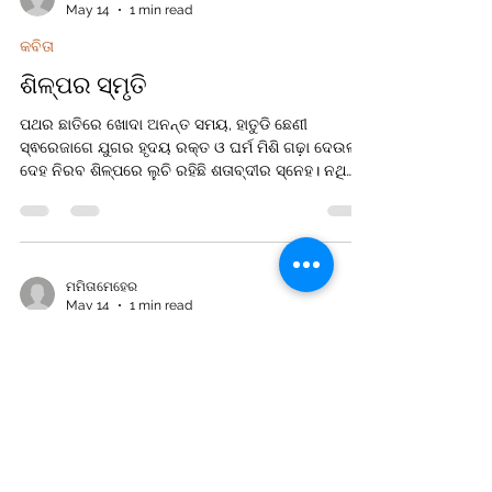
May 14
1 min read
ତ ପୁଣି କିଏ ହୁଏ କାଇଁ ଅଚିହ୍ନା। ସବୁ ସ୍ମୃତି ହୋଇ
ରହିଯାଆନ୍ତି... ମନର ଶାମୁକା ଭିତରେ। ଏ ଭବ ରଙ୍ଗ ମଞ୍ଚ
କବିତା
ଶିଳ୍ପର ସ୍ମୃତି
ପଥର ଛାତିରେ ଖୋଦା ଅନନ୍ତ ସମୟ, ହାତୁଡି ଛେଣୀ
ସ୍ଵରେଜାଗେ ଯୁଗର ହୃଦୟ ରକ୍ତ ଓ ଘର୍ମ ମିଶି ଗଢ଼ା ଦେଉଳ
ଦେହ ନିରବ ଶିଳ୍ପରେ ଲୁଚି ରହିଛି ଶତାବ୍ଦୀର ସ୍ନେହ। ନଥିଲେ
ସେ ରାଜା, ନଥିଲା ମହାନାମ, ତଥାପି ତାଙ୍କ ହାତ ଗଢିଲା
ଅମରଧାମ, ମୁକୁଟ ଝରିଗଲା ରାଜାଙ୍କ ମଥାରୁ, ଶିଳ୍ପୀର ସ୍ପର୍ଶ
ରହିଗଲା ପଥର ଶ୍ରୀମୁଖରୁ। ଭାଙ୍ଗିଗଲା ଦେଉଳ,ଧୂଳି ହେଲା
ଗାଥା, ତଥାପି ଲିଭିଲା ନାହିଁ ସଂସ୍କୃତିର ପ୍ରଥା। ପଥର କହେ
ଆଜି ନିରବ ସାକ୍ଷ୍ୟ, ସୃଷ୍ଟି କେବେ ମରେନି, ଏହି ହେଉଛି
ମମିତାମେହେର
May 14
1 min read
ସତ୍ୟ। ମାଟିରେ ଶୋଇଛି ଶିଳ୍ପୀ,ଜାଗିଛି ତାଙ୍କ କଳା, ଶିଳ୍ପର
ସ୍ମୃତି ହେଉଛି ସଭ୍ୟତାର ଜ୍ୱାଳା। ସମୟ ଯେତେ ମୁଛି ଦେଉ
କବିତା
ନାମଓ
ମା ମଙ୍ଗଳା
ମା ମଙ୍ଗଳା 🙏 ଜୟ ତୁ ମଙ୍ଗଳା ମାଗୋ ଜୟ ହର ଚଣ୍ଡୀ...
ତୁହି ସାହା ହେଲେ ମାଗୋ.. ଦୁଃଖ ଯାଏ ଖଣ୍ଡି..... ll ଯେତେ
ବେଳେ ମାଗୋ.. ଆଶି ଥାଏ କଷ୍ଟ... ଆସି ମୋ ପାଖକୁ ମାତା...
ଫିଟାଉ ସଙ୍କଟ... lll କେତେ ଆଶା ରଖି ମାତା.. ଡାକୁଛି ଗୋ