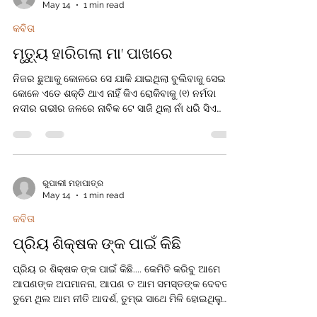
May 14
1 min read
ହସି ପୁଣି କରେ ସେ ଲୀଳା।। ସହସ୍ର ଭକ୍ତ କୁ ପାଖକୁ ଡାକି ଦୁଃଖ
ଦୂର କରେ ତା ନେତ ଢାଙ୍କି।। ଆଷାଢ଼ ଆସିଲେ
କବିତା
ମୃତ୍ୟୁ ହାରିଗଲା ମା' ପାଖରେ
ନିଜର ଛୁଆକୁ କୋଳରେ ସେ ଯାକି ଯାଇଥିଲା ବୁଲିବାକୁ ସେଇ ମା
କୋଳେ ଏତେ ଶକ୍ତି ଥାଏ ନାହିଁ କିଏ ରୋକିବାକୁ (୧) ନର୍ମଦା
ନଦୀର ଗଭୀର ଜଳରେ ନାବିକ ଟେ ସାଜି ଥିଲା ନାଁ ଧରି ସିଏ
କୋଳ କୁ ନ ଫେରି ଜୀବନ ସେ ଦେଇ ଦେଲା (୨) ନିଜ ଜୀବନ କୁ
ଖାତିରି ନ କରି ଧରିଥିଲା ତାର ପୁଅକୁ ଶେଷ ଯାଏ ତାକୁ ଛାଡ଼ି ସେ
ନଥିଲା ଧନ୍ୟ କୁହ ସେଇ ମାଆକୁ (୩) ମୃତ୍ୟୁ ବି ହାରିଲା ତା ପାଖେ
ଆସି ମା ଥିଲା ତାର ଆଗେ ତୁଟି ଲାନୀ ଡୋର ପୁଅ ସାଥେ ତାର
କୋଳେଇ ରଖିଛି ଭାଗେ (୪) ଚାରି ବର
ରୁପାଲୀ ମହାପାତ୍ର
May 14
1 min read
କବିତା
ପ୍ରିୟ ଶିକ୍ଷକ ଙ୍କ ପାଇଁ କିଛି
ପ୍ରିୟ ର ଶିକ୍ଷକ ଙ୍କ ପାଇଁ କିଛି.... କେମିତି କରିବୁ ଆମେ
ଆପଣଙ୍କ ଅପମାନନା, ଆପଣ ତ ଆମ ସମସ୍ତଙ୍କ ଦେବତା।
ତୁମେ ଥିଲ ଆମ ନୀତି ଆଦର୍ଶ, ତୁମ୍ଭ ସାଥେ ମିଳି ହୋଇଥିଲୁ
ହରଷ। ପଲକି ଝଲକି ଉଠେ ସେହି ସ୍ନେହ ପ୍ରେମ, କେମିତି