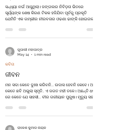
ସନ୍ଧ୍ୟା ନଇଁ ଆସୁଥିଲା। ଜଙ୍ଗଲର ନିବିଡ଼ତା ଭିତରେ
ସୂର୍ଯ୍ୟଙ୍କ ଶେଷ କିରଣ ଟିକକ ହଜିଯିବା ପୂର୍ବରୁ ପ୍ରକୃତି
ଯେମିତି ଏକ ଗମ୍ଭୀର ନୀରବତାର ଓଢଣା ଢାଙ୍କି ହୋଇଗଲା।
ଗଛର ପତ୍ରଗୁଡ଼ିକ ସ୍ଥିର, କେଉଁଠି ହେଲେ ପକ୍ଷୀଙ୍କ କାକଳି
ଶୁଭୁନଥିଲା। ମୁଁ ଜଙ୍ଗଲ ପାଖ ଦେଇ ଯାଇଥିବା ସେଇ ପୁରୁଣା
ପକ୍କା ରାସ୍ତାରେ ସମ୍ପୂର୍ଣ୍ଣ ଏକା ଚାଲୁଥିଲି। ଠିକ୍ ସେତିକିବେଳେ
ଗୋଟିଏ କଳା ବିଲେଇ ମୋ ସାମ୍ନାରେ ରାସ୍ତା ଅତିକ୍ରମ
କରିଗଲା। ମୁଁ ସାମାନ୍ୟ ଅଟକି ଗଲି। କେଉଁ ଏକ ଅଜଣା
ରୁପାଲୀ ମହାପାତ୍ର
May 14
1 min read
ଅନ୍ଧବିଶ୍ୱାସ ମୋ ପାଦକୁ ସେଇଠି ବାନ୍ଧିଦେଲା। ବିଲେଇଟି
ରାସ୍ତା କାଟିଲା ବେଳେ ତା’ର ଚାଲିରେ କୌଣସି ଦ୍ୱନ୍ଦ୍ୱ ନଥିଲା;
କବିତା
ସେ ନ
ଜୀବନ
ମନ ସଦା କେବେ ଦୁଃଖ କରିବନି... ଉଦାସ ହେବନି କେବେ। ଅଛି
କେତେ ଛବି ଅଭୁଲା ସ୍ମୃତି.. ଏ ଜଗତ ମହୀ ତଳେ। ଅଛନ୍ତି ଧରା
ରେ କେତେ ଯେ ସାହସୀ... ବୀର ଗରୀୟାନ ପୁରୁଷ। ମୃତ୍ୟୁ ସହ
ଲଢ଼ି ଜୀବନ ଦିଅନ୍ତି... କେତେ ଯେ ମହା ପୁରୁଷ। ହାରିବନି
କେବେ ଜୀବନ ଯୁଦ୍ଧ ରେ... ଥରେ ଅଧେ ଝୁଣ୍ଟିଗଲେ। ଆହା
ପଦେ କେହି କହିବାକୁ ନାଇଁ... ସ୍ୱାର୍ଥ ପାଖେ ସବୁ ରହିଲେ।
ଜୀବନର ଚଲାବାଟେ ଆସନ୍ତି ଅନେକ ବାଟୋଇ... କିଏ ହୁଏ
ନିଜର ତ କିଏ ହୁଏ ସାତ ପର... କିଏ ହୁଏ ପୁଣି ଚିହ୍ନା ଠୁ ଭି ଚିହ୍ନା,
ରାକେଶ କୁମାର ନାୟକ