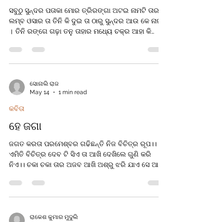
ସବୁଠୁ ସୁନ୍ଦର ପତାକା ମୋର ତ୍ରିରଙ୍ଗା ଅଟଇ ନାମଟି ତାର ।
ଲମ୍ବ ଓସାର ତା ତିନି କି ଦୁଇ ତା ଠାରୁ ସୁନ୍ଦର ଆଉ କେ ନାଇଁ
। ତିନି ରଙ୍ଗେ ଗଢ଼ା ତନୁ ତାହାର ମଧ୍ୟେ ଚକ୍ର ଆହା କି
ମନୋହର । ଉପରି ଭାଗରେ ରଙ୍ଗ କେଶରୀ ବୀରତ୍ଵର ଗାଥା
ରଖିଛି ଧରି । ମଧ୍ୟେ ଧଳା ରଙ୍ଗ ବିଶେଷ ଜାଣ ପ୍ରତୀକ ସେ
ସତ୍ୟ ଶାନ୍ତିର ପୁଣ । ସବୁଜ ପ୍ରଗତି ପ୍ରତୀକ ହୋଈ ନିମ୍ନ
ଅଂସେ ଥାଏ ଶୋଭା ବଢ଼ାଇ । ଅଶୋକ ଚକ୍ରର ରଙ୍ଗଟି ନୀଳ
ସଭିଙ୍କ ମନେ ସେ ଦିଅଇ ବଳ । ତା ମଧ୍ୟେ ରହିଛି ଚବିଶ ଅଖ
ସୋନାଲି ରାଜ
May 14
1 min read
ନ୍ୟାୟ, ଧର୍ମ, ଗତି ତାଠାରୁ ଶିଖ । ଶୁଣିଲ ତ ତାର ଗଢ଼ଣ କଥା
ଏବେ ଶୁଣ ସେଇ ପତାକା ବ୍ୟଥା । ପରାଧୀନ ଥିଲା ଭାରତ
କବିତା
ଯେବେ ଆବିର୍
ହେ ଜଗା
ଜଗତ କରତା ପରମେଶ୍ବର ଗଢିଛନ୍ତି ନିଜ ବିଚିତ୍ର ରୂପ।।
ଏମିତି ବିଚିତ୍ର ଦେବ ଟି ସିଏ ତା ଆଖି ଦେଖିଲେ ଗୁଣି କରି
ନିଏ।। ଚକା ଚକା ତାର ଅଜବ ଆଖି ଅଶ୍ରୁ ଝରି ଯାଏ ସେ ଆଖି
କୁ ଦେଖି।। ଗୋଡ ଅଧା ପୁଣି ହାତ ବି ଅଧା ସିଂହାସନ ରେ ପୁଣି
ବସିଛି ସିଧା।। ଖାଉଛି ନିତି ସେ ଷାଠିଏ ପଉଟି ସବୁ ମାୟା କୁ
ପାଖେ ସାଉଁଟି।। ଅଧର ନାଲି କୁ ପୁଣି ହସ ମୁରୁକି ଭକ୍ତ ର
ଭକ୍ତି କୁ ଦେଖେ ନିରିଖି।। ଅନ୍ଧାର ଭିତରେ ସେ ବସିଥାଏ ଡାକି
ଡାକି ପୁଣି ଅଭଡ଼ା ଖୁଆଏ।। ଅଧା ଗଢା ପୁଣି ମୁଁହ ବି କଳା ହସି
ରାକେଶ କୁମାର ମୁଦୁଲି