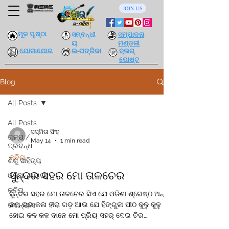
JOIN US
ମୂଳ ପୃଷ୍ଠା
ସମ୍ବନ୍ଧୀ
ସମ୍ପାଦନା
ୟ
ମଣ୍ଡଳୀ
ଯୋଗାଯୋଗ
ଇ-ପତ୍ରିକା
ବ୍ଲଗ୍
ପୋଷ୍ଟ
Blog
All Posts
All Posts
ସସ୍ମିତା ସିଂହ
ଗଳ୍ପ /
May 14
1 min read
ପ୍ରବନ୍ଧ
କବିତା
ଶିଶୁ ସାହିତ୍ୟ
ସୁନ୍ଦର ସହର ମୋ ତାଳଚେର
ଓଡ଼ିଆ ଶାୟରୀ
କବିତା
ସୁନ୍ଦର ସହର ମୋ ତାଳଚେର ସିଏ ଯେ ଓଡିଶା ଶ୍ରେଷ୍ଠ ଅନ୍ୟ
ନାମ ତାର କଳା ହୀରା ଗଡ଼ ଆଉ ଯେ ହିଙ୍ଗୁଳା ପୀଠ କୁଳୁ କୁଳୁ
ଉପନ୍ୟାସ
ହୋଇ କଳ କଳ ଦାନେ ମୋ ପ୍ରିୟ ସହର୍ ଦେଇ ଚିର
ସ୍ରୋତସ୍ଵୈନି ସୁନ୍ଦର ବ୍ରହ୍ମଣି ଅବିରତ ଯାଏ ବହି ଭାରତ