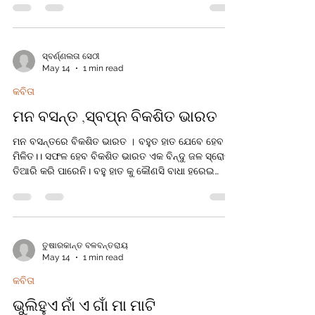
ଭୁଲିବୁ ଆମେ ସେହି ଅଭୁଲା ଦିନ। ଆପଣ ନଥିଲେ ଖାଲି ଆମ
ପ୍ରିୟ ଶିକ୍ଷକ, ଆପଣ ଥିଲେ ଆମ ଭଗବାନ ସଦୃଶ।
ଆପଣଙ୍କ ନୀତିବାଣୀ ବଜାଇ ରଖିକି, ଯେତେ ପ୍ରତିଶୃତି
ମନରେ ସାଇତି.. ଆଜି ଆମେ ବଞ୍ଚିଛୁ। ସବୁ ଭାସିଗଲା ସମୟ
ସ୍ବର୍ଣ୍ଣଲତା ସେଠୀ
May 14
1 min read
ସୁଅରେ, ମନ ଆମ ହାରିଗଲା ବିଚ୍ଛେଦ ବାଜିରେ.. ହୃଦୟ ଆଘାତ
ଆମ ସମ୍ପର୍କ ଡୋରିରେ। ଛାତିକୁ ପଥର କରିଦେଇ, ବିରହ ସୁଅ
କବିତା
ରେ ଯାଏ ହଜି ହଜି। ଆଜି ଆମେ ଝୁରୁଛୁ
ମନ ବସନ୍ତ ,ସ୍ବପ୍ନ ବିକଶିତ ଭାରତ
ମନ ବସନ୍ତରେ ବିକଶିତ ଭାରତ । ବହୁତ ହାତ ଯେବେ ହେବ
ମିଳିତ।। ସଫଳ ହେବ ବିକଶିତ ଭାରତ ଏକ ବିନ୍ଦୁ ଜଳ ସ୍ରୋତ
ତିଆରି କରି ପାରେନି। ବହୁ ହାତ କୁ କୌଣସି ବାଧା ହରେଇ
ପାରେନି।। ଉପଯୁକ୍ତ ଶିକ୍ଷା ସେତେବେଳେ ମିଳିବ। ଶିକ୍ଷା
ସହିତ ଦିକ୍ଷା ଓ ସଂସାର ମନରେ ଖେଳିବ।। ଯେବେ ବିଜ୍ଞାନ ସହିତ
ବିବେକ ଆସିବ। ସେତେବେଳେ ପେଷା ସହିତ ନିଶା ଆସିବ।।
ବିଜ୍ଞାନ ବିକଶିତ ହେବ ଯେବେ ସଫଳତା ସହିତ ସାର୍ଥକତା ଆସିବ।
ସେବେ ସମ୍ମାନ ସହିତ ସୌନ୍ଦଯ୍ୟତା ଆସିବ ।। ମନ ବସନ୍ତର
ତୁଷାରକାନ୍ତ ବଳବନ୍ତରାୟ
May 14
1 min read
ସଫଳତା ଜାଣିବ ଯେଉଁ ଶିକ୍ଷାରେ ସାମାଜିକତା ନାହିଁ । ସେ
ଶିକ୍ଷା ର ପୂର୍ଣ୍ଣତା ନାହିଁ।। ମନ ବସନ୍ତ ର ଶୁନ୍ୟତା ପାଇଁ ବିଶ୍ବ
କବିତା
ସୃଷ
ଭୁଲିହୁଏ ନାଁ ଏ ଗାଁ ମା ମାଟି