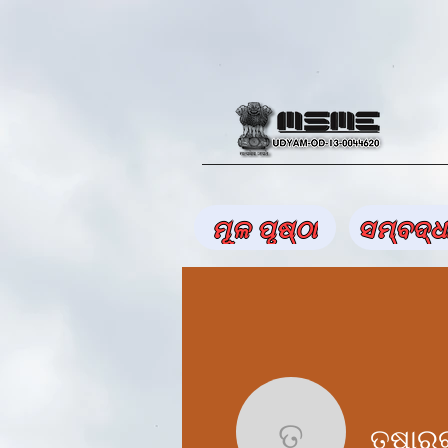
ମୂଳ ପୃଷ୍ଠା
ସମ୍ବଦ୍ଧ
ତୁଷାର