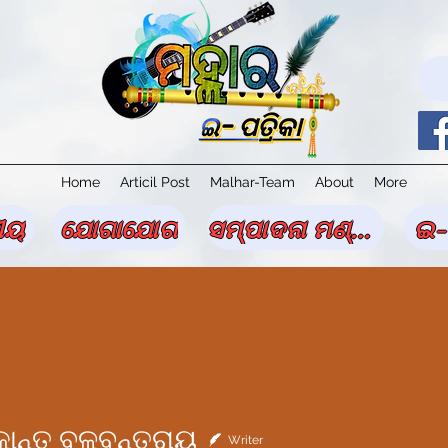
Home
Articil Post
Malhar-Team
About
More
ୀୟ
ଯୋଗାଯୋଗ
ସମ୍ପାଦନା ମଣ୍ଡଳୀ
ଇ-
କାନ୍ତ ବଳବନ୍ତରାୟ
Writer