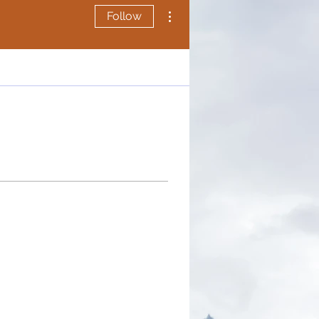
More actions
Follow