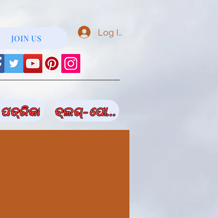
Log In
JOIN US
ପତ୍ରିକା
ବ୍ଲଗ୍-ପୋଷ୍ଟ