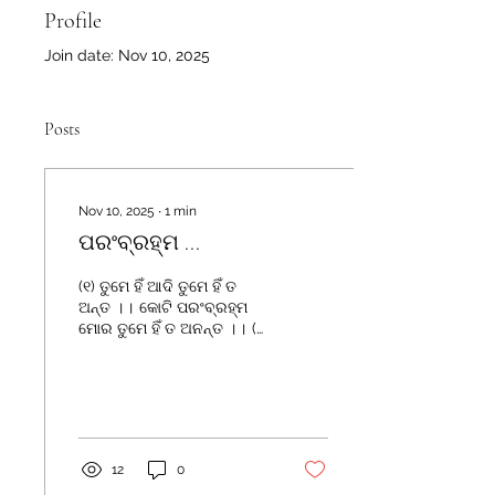
Profile
Join date: Nov 10, 2025
Posts
Nov 10, 2025
∙
1
min
ପରଂବ୍ରହ୍ମ ...
(୧) ତୁମେ ହିଁ ଆଦି ତୁମେ ହିଁ ତ
ଅନ୍ତ ।। କୋଟି ପରଂବ୍ରହ୍ମ
ମୋର ତୁମେ ହିଁ ତ ଅନନ୍ତ ।। (୨)
ସକଳ ସୃଷ୍ଟିର ଆଦିଓଁକାର ଗାଇ
ଉଠେ ଏ ମନ ।।
ବୀଣାଝଙ୍କାରର ତୁମେ ଆବାହକ
ନାଚ଼ି ଉଠେ ଏ ବୃନ୍ଦାବନ ।। (୩)
ସକଳ ସୃଷ୍ଟିର ତୁମେ ତ ନାୟକ
କୋଟି ଓଡ଼ିଆଙ୍କ ତୁହି ଯେ
12
0
ମାଲିକ।। କେବେ ତୁ ଅଝଟିଆ