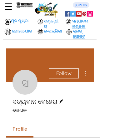
JOIN US
ମୂଳ ପୃଷ୍ଠା
ସମ୍ବନ୍ଧୀ
ସମ୍ପାଦନା
ୟ
ମଣ୍ଡଳୀ
ଯୋଗାଯୋଗ
ଇ-ପତ୍ରିକା
ବ୍ଲଗ୍
ପୋଷ୍ଟ
More actions
Follow
ସତ୍ୟବାନ ବେହେରା
Writer
ସତ୍ୟବାନ ବେହେରା
ଲେଖକ
Profile