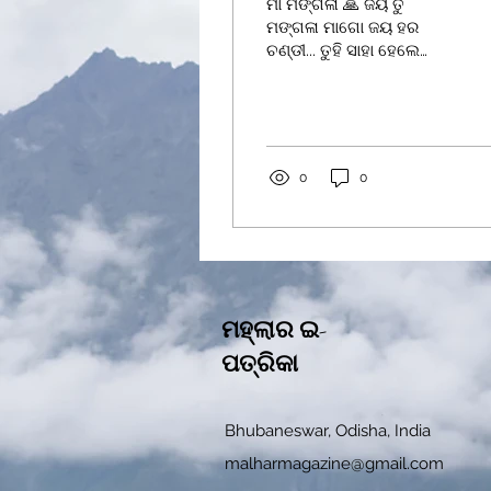
ମା ମଙ୍ଗଳା 🙏 ଜୟ ତୁ
ମଙ୍ଗଳା ମାଗୋ ଜୟ ହର
ଚଣ୍ଡୀ... ତୁହି ସାହା ହେଲେ
ମାଗୋ.. ଦୁଃଖ ଯାଏ ଖଣ୍ଡି..... ll
ଯେତେ ବେଳେ ମାଗୋ.. ଆଶି
ଥାଏ କଷ୍ଟ... ଆସି ମୋ ପାଖକୁ
ମାତା... ଫିଟାଉ ସଙ୍କଟ... lll
କେତେ ଆଶା ରଖି ମାତା.. ଡାକୁଛି
0
0
ଗୋ ତତେ... ସହି ହଉ ନାହିଁ
ମାତା... କଷଣ ଯେ ଏତେ... lll
ମାତା ହୋଈ ମୋ ଦୁଃଖ ତୁ..
କେମିତି ଦେଖୁଛୁ... ନିର୍ଦୟ ଏ
ସଂସାର ମା... କାହିଁକି କରିଛୁ... lll
ଝିଅ ତୋର ଅସହାୟ ଆଜି...
ମହ୍ଲାର ଇ-
ହେଇଛି ଗୋ ମାତା... ପାଖେ
ପାଖେ ଥିବୁ ମl... ରଖିଛି ମୁଁ
ପତ୍ରିକା
ଆଶା... llll ମମିତା...
Bhubaneswar, Odisha, India
malharmagazine@gmail.com