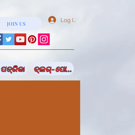
Log In
JOIN US
ପତ୍ରିକା
ବ୍ଲଗ୍-ପୋଷ୍ଟ