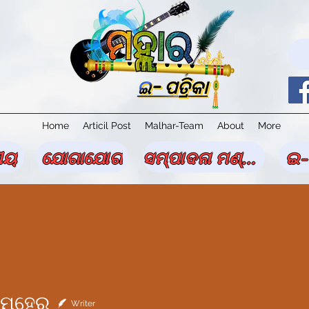
Home
Articil Post
Malhar-Team
About
More
ୀୟ
ଯୋଗାଯୋଗ
ସମ୍ପାଦନା ମଣ୍ଡଳୀ
ଇ-
ମେହେର
Writer