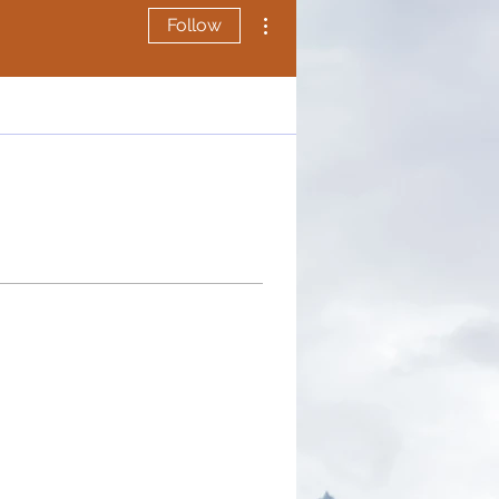
More actions
Follow