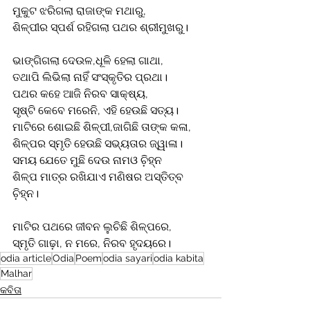
ମୁକୁଟ ଝରିଗଲା ରାଜାଙ୍କ ମଥାରୁ,
ଶିଳ୍ପୀର ସ୍ପର୍ଶ ରହିଗଲା ପଥର ଶ୍ରୀମୁଖରୁ।
ଭାଙ୍ଗିଗଲା ଦେଉଳ,ଧୂଳି ହେଲା ଗାଥା,
ତଥାପି ଲିଭିଲା ନାହିଁ ସଂସ୍କୃତିର ପ୍ରଥା।
ପଥର କହେ ଆଜି ନିରବ ସାକ୍ଷ୍ୟ,
ସୃଷ୍ଟି କେବେ ମରେନି, ଏହି ହେଉଛି ସତ୍ୟ।
ମାଟିରେ ଶୋଇଛି ଶିଳ୍ପୀ,ଜାଗିଛି ତାଙ୍କ କଳା, 
ଶିଳ୍ପର ସ୍ମୃତି ହେଉଛି ସଭ୍ୟତାର ଜ୍ୱାଳା।
ସମୟ ଯେତେ ମୁଛି ଦେଉ ନାମଓ ଚି଼ହ୍ନ 
ଶିଳ୍ପ ମାତ୍ର ରଖିଯାଏ ମଣିଷର ଅସ୍ତିତ୍ବ 
ଚି଼ହ୍ନ।
ମାଟିର ପଥରେ ଜୀବନ ଲୁଚିଛି ଶିଳ୍ପରେ,
ସ୍ମୃତି ଗାଢ଼ା, ନ ମରେ, ନିରବ ହୃଦୟରେ।
odia article
Odia
Poem
odia sayari
odia kabita
Malhar
କବିତା