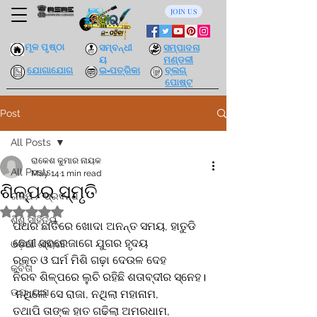
JOIN US
ମୂଳ ପୃଷ୍ଠା
ସମ୍ବନ୍ଧୀ
ସମ୍ପାଦନା
ୟ
ମଣ୍ଡଳୀ
ଯୋଗାଯୋଗ
ଇ-ପତ୍ରିକା
ବ୍ଲଗ୍
ପୋଷ୍ଟ
Post
All Posts
ରାକେଶ କୁମାର ନାୟକ
All Posts
May 14
1 min read
ଶିଳ୍ପର ସ୍ମୃତି
ଗଳ୍ପ / ପ୍ରବନ୍ଧ
Rated NaN out of 5 stars.
ଶିଶୁ ସାହିତ୍ୟ
ପଥର ଛାତିରେ ଖୋଦା ଅନନ୍ତ ସମୟ, ହାତୁଡି 
ଛେଣୀ ସ୍ଵରେଜାଗେ ଯୁଗର ହୃଦୟ
ଓଡ଼ିଆ ଶାୟରୀ
ରକ୍ତ ଓ ଘର୍ମ ମିଶି ଗଢ଼ା ଦେଉଳ ଦେହ 
କବିତା
ନିରବ ଶିଳ୍ପରେ ଲୁଚି ରହିଛି ଶତାବ୍ଦୀର ସ୍ନେହ।
ଉପନ୍ୟାସ
 ନଥିଲେ ସେ ରାଜା, ନଥିଲା ମହାନାମ,
ତଥାପି ତାଙ୍କ ହାତ ଗଢିଲା ଅମରଧାମ,