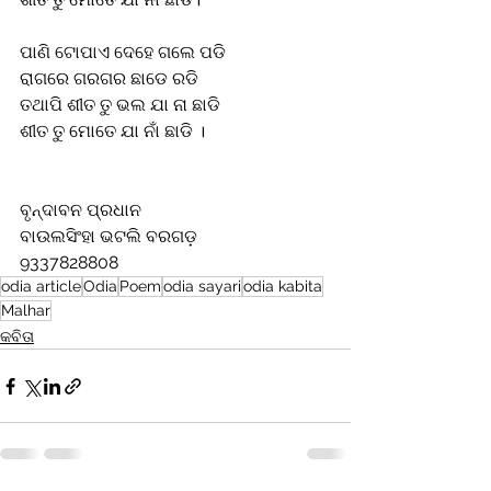
ପାଣି ଟୋପାଏ ଦେହେ ଗଲେ ପଡି
ରାଗରେ ଗରଗର ଛାଡେ ରଡି 
ତଥାପି ଶୀତ ତୁ ଭଲ ଯା ନା ଛାଡି
ଶୀତ ତୁ ମୋତେ ଯା ନାଁ ଛାଡି ।
ବୃନ୍ଦାବନ ପ୍ରଧାନ
ବାଉଲସିଂହା ଭଟଲି ବରଗଡ଼
9337828808
odia article
Odia
Poem
odia sayari
odia kabita
Malhar
କବିତା