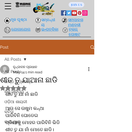
JOIN US
ମୂଳ ପୃଷ୍ଠା
ସମ୍ବନ୍ଧୀ
ସମ୍ପାଦନା
ୟ
ମଣ୍ଡଳୀ
ଯୋଗାଯୋଗ
ଇ-ପତ୍ରିକା
ବ୍ଲଗ୍
ପୋଷ୍ଟ
Post
All Posts
ବୃନ୍ଦାବନ ପ୍ରଧାନ
All Posts
May 14
1 min read
ଶୀତ ତୁ ଯାଆନା ଛାଡି
ଗଳ୍ପ / ପ୍ରବନ୍ଧ
Rated NaN out of 5 stars.
ଶିଶୁ ସାହିତ୍ୟ
ଶୀତ ତୁ ଯା ନାଁ ଛାଡି 
ଓଡ଼ିଆ ଶାୟରୀ
ଆଉ ସେ ଉଷୁମ କନ୍ଥା
କବିତା
ପାରିବିନି ଘୋଡେଇ 
ଉପନ୍ୟାସ
ପ୍ରିୟାକୁ ମୋହର ପାରିବିନି ଭିଡି 
ଶୀତ ତୁ ଯା ନାଁ ମୋତେ ଛାଡି। 