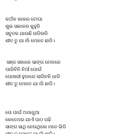
କଅଁଳ କାକର ଟୋପା 
ଶୁଭ ସକାଳର କୁହୁଡି 
ସବୁତକ ଯାଉଛି ଉଡିଉଡି 
ଶୀତ ତୁ ଯା ନାଁ ମୋତେ ଛାଡି। 
 ସଞ୍ଜ ସକାଳେ ସାଙ୍ଗ ମେଳରେ
ପାରିବିନି ନିଆଁ ପୋଇଁ
ପୋଖରୀ ହୁଡାରେ ଲାଗିବନି ଧାଡି 
ଶୀତ ତୁ ମୋତେ ଯା ନାଁ ଛାଡି। 
ତୋ ପାଇଁ ଅଗାଧୁଆ 
କେତେଥର ଯାଏଁ ପାଠ ପଢି 
ସାଙ୍ଗ ସାଥି ନେଉଥିଲେ ମତେ ଭିଡି 
ଶୀତ ତୁ ମୋତେ ଯା ନାଁ ଛାଡି। 