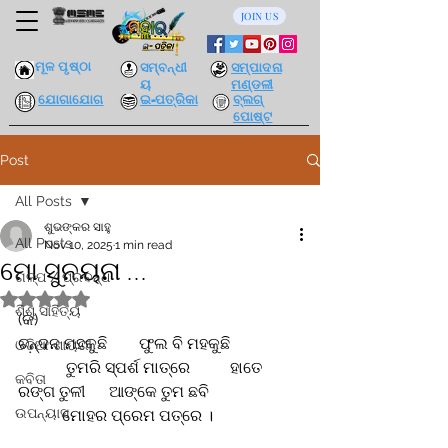
JOIN US
ମୂଳ ପୃଷ୍ଠା
ସମ୍ବନ୍ଧୀ
ସମ୍ପାଦନା
ୟ
ମଣ୍ଡଳୀ
ଯୋଗାଯୋଗ
ଇ-ପତ୍ରିକା
ବ୍ଲଗ୍
ପୋଷ୍ଟ
Post
All Posts
ଶୁଭଙ୍କର ସାହୁ
All Posts
Nov 10, 2025
1 min read
ମୋ ସୁନୟନା ...
ଗଳ୍ପ / ପ୍ରବନ୍ଧ
Rated NaN out of 5 stars.
ଶିଶୁ ସାହିତ୍ୟ
(କ)
ଚନ୍ଦନ ମହକୁଛି        ଫୁଲ ବି ମହକୁଛି
ଓଡ଼ିଆ ଶାୟରୀ
            ତୁମରି ସ୍ପର୍ଶ ମାତ୍ରେ          ହାତେ 
କବିତା
ରଙ୍ଗ ତୁଳୀ      ଆଙ୍କେ ତୁମ ଛବି
ଉପନ୍ୟାସ
           ମୋହର ପ୍ରେମ ପତ୍ରେ ।