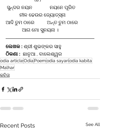
 ସୁନ୍ଦର ନୟନ              ନୟନେ ପୂରିତ
           ନୀଳ ଢେଉର ଜ୍ୟୋତ୍ସ୍ନା 
ଆଦି ତୁମ ଠାରେ          ଅନ୍ତ ତୁମ ଠାରେ
             ଆଗ ମୋ ସୁନୟନା ।
ଲେଖକ : 
ଶ୍ରୀ ଶୁଭଙ୍କର ସାହୁ 
ଠିକଣା : 
 ଛାନୁଆ , ବାଲେଶ୍ୱର 
odia article
Odia
Poem
odia sayari
odia kabita
Malhar
କବିତା
See All
Recent Posts