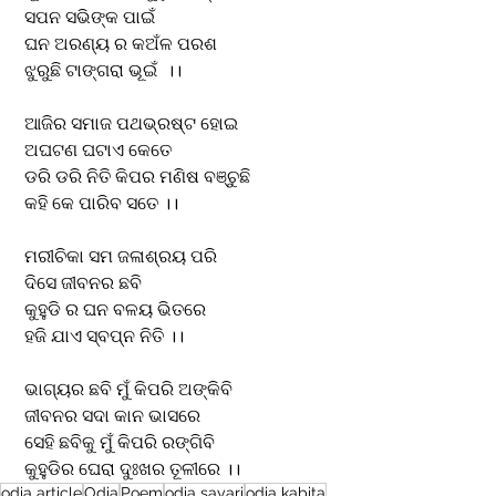
‎ ସପନ ସଭିଙ୍କ ପାଇଁ 
‎ ଘନ ଅରଣ୍ୟ ର କଅଁଳ ପରଶ 
‎ ଝୁରୁଛି ଟାଙ୍ଗରା ଭୂଇଁ  ।।
‎ ଆଜିର ସମାଜ ପଥଭ୍ରଷ୍ଟ ହୋଇ 
‎ ଅଘଟଣ ଘଟାଏ କେତେ 
‎ ଡରି ଡରି ନିତି କିପର ମଣିଷ ବଞ୍ଚୁଛି
‎ କହି କେ ପାରିବ ସତେ ।।
‎ ମରୀଚିକା ସମ ଜଳାଶ୍ରୟ ପରି
‎ ଦିସେ ଜୀବନର ଛବି 
‎ କୁହୁଡି ର ଘନ ବଳୟ ଭିତରେ 
‎ ହଜି ଯାଏ ସ୍ବପ୍ନ ନିତି ।।
‎ ଭାଗ୍ୟର ଛବି ମୁଁ କିପରି ଅଙ୍କିବି 
‎ ଜୀବନର ସଦା କାନ ଭାସରେ
‎ ସେହି ଛବିକୁ ମୁଁ କିପରି ରଙ୍ଗିବି 
‎ କୁହୁଡିର ଘେରା ଦୁଃଖର ତୂଳୀରେ ।।
odia article
Odia
Poem
odia sayari
odia kabita