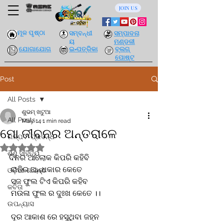
JOIN US
ମୂଳ ପୃଷ୍ଠା
ସମ୍ବନ୍ଧୀ
ସମ୍ପାଦନା
ୟ
ମଣ୍ଡଳୀ
ଯୋଗାଯୋଗ
ଇ-ପତ୍ରିକା
ବ୍ଲଗ୍
ପୋଷ୍ଟ
Post
All Posts
ଶୁଭମ୍ ଖଟୁଆ
All Posts
May 14
1 min read
ମୋ ଜୀବନର ଅନ୍ତରାଳେ
ଗଳ୍ପ / ପ୍ରବନ୍ଧ
Rated NaN out of 5 stars.
ଶିଶୁ ସାହିତ୍ୟ
ଦିନର ଆଲୋକ କିପରି କହିବି
‎ ରାତିର ଅନ୍ଧକାର କେତେ 
ଓଡ଼ିଆ ଶାୟରୀ
‎ ସଜ ଫୁଲ ଟିଏ କିପରି କହିବ
କବିତା
‎ ମଉଳା ଫୁଲ ର ଦୁଃଖ କେତେ ।।
ଉପନ୍ୟାସ
‎ ଦୂର ଆକାଶ ରେ ହସୁଥିବା ଜହ୍ନ