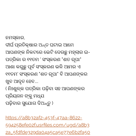
ନମସ୍କାର,
ଦୀର୍ଘ ପ୍ରତିକ୍ଷାର ଅନ୍ତ ଘଟାଇ ଆମେ  
ଆପଣଙ୍କ ନିକଟରେ ଭେଟି ଦେଉଛୁ ମହ୍ଲାର ଇ-
ପତ୍ରିକା ର ୧୧ତମ ' ସଂସ୍କରଣ "ଶତ ରୂପା"
ଆଶା କରୁଛୁ ପୂର୍ବ ସଂସ୍କରଣ ଭଳି ଆମର ଏ 
୧୧ତମ' ସଂସ୍କରଣ "ଶତ ରୂପା" ବି ଆପଣଙ୍କର 
ଖୁବ ଆଦୃତ ହେବ....
( ନିଃଶୁଳ୍କ ପତ୍ରିକା ପଢ଼ିବା ସହ ଆପଣଙ୍କର 
ପ୍ରିୟଜନ ଙ୍କୁ ମଧ୍ଯ 
ପଢ଼ିବାର ସୁଯୋଗ ଦିଅନ୍ତୁ )
https://a8b32af2-453f-47aa-8622-
594258efe02f.usrfiles.com/ugd/a8b3
2a_5fdfde329da04a5ca5e77e6b2fa50