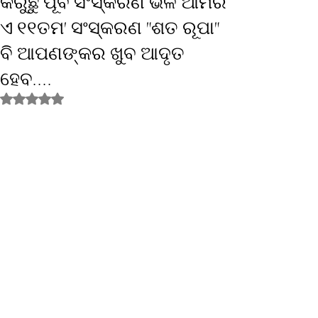
କରୁଛୁ ପୂର୍ବ ସଂସ୍କରଣ ଭଳି ଆମର
ଏ ୧୧ତମ' ସଂସ୍କରଣ "ଶତ ରୂପା"
ବି ଆପଣଙ୍କର ଖୁବ ଆଦୃତ
ହେବ....
Rated NaN out of 5 stars.