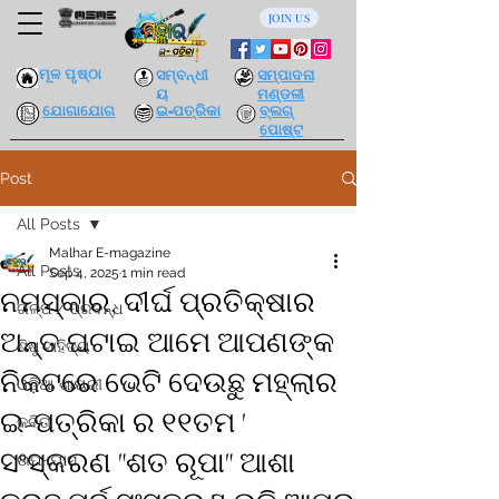
JOIN US
ମୂଳ ପୃଷ୍ଠା
ସମ୍ବନ୍ଧୀ
ସମ୍ପାଦନା
ୟ
ମଣ୍ଡଳୀ
ଯୋଗାଯୋଗ
ଇ-ପତ୍ରିକା
ବ୍ଲଗ୍
ପୋଷ୍ଟ
Post
All Posts
Malhar E-magazine
All Posts
Sep 4, 2025
1 min read
ନମସ୍କାର, ଦୀର୍ଘ ପ୍ରତିକ୍ଷାର
ଗଳ୍ପ / ପ୍ରବନ୍ଧ
ଅନ୍ତ ଘଟାଇ ଆମେ ଆପଣଙ୍କ
ଶିଶୁ ସାହିତ୍ୟ
ନିକଟରେ ଭେଟି ଦେଉଛୁ ମହ୍ଲାର
ଓଡ଼ିଆ ଶାୟରୀ
ଇ-ପତ୍ରିକା ର ୧୧ତମ '
କବିତା
ସଂସ୍କରଣ "ଶତ ରୂପା" ଆଶା
ଉପନ୍ୟାସ