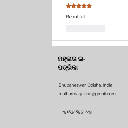
Rated 5 out of 5 stars.
Beautiful 
Like
Reply
ମହ୍ଲାର ଇ-
ପତ୍ରିକା
Bhubaneswar, Odisha, India
malharmagazine@gmail.com
+918328951229