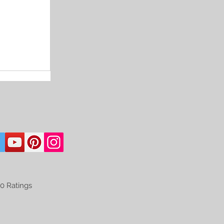
50
Ratings
d on 150 votes, Ratings