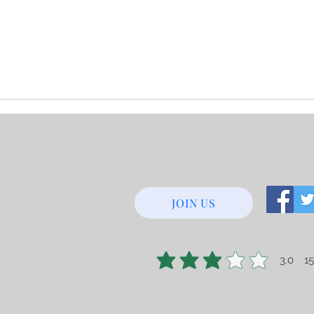
JOIN US
3.0
1
average rating is 3 out of 5, base