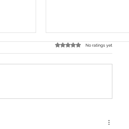
ତ୍ରିରଙ୍ଗା
Rated 0 out of 5 stars.
No ratings yet
ଶା ଶ୍ରେଷ୍ଠ
ସବୁଠୁ ସୁନ୍ଦର ପତାକା ମୋର ତ୍ରିରଙ୍ଗା ଅଟ
ିଙ୍ଗୁଳା ପୀଠ
ତାର । ଲମ୍ବ ଓସାର ତା ତିନି କି ଦୁଇ ତା ଠାର
କେ ନାଇଁ । ତିନି ରଙ୍ଗେ ଗଢ଼ା ତନୁ ତାହାର ମ
ବିରତ ଯାଏ ବହି
ଆହା କି ମନୋହର । ଉପରି ଭାଗରେ ରଙ୍ଗ 
ବୀରତ୍ଵର ଗାଥା ରଖିଛି ଧରି ।