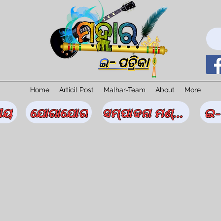
Home
Articil Post
Malhar-Team
About
More
ୀୟ
ଯୋଗାଯୋଗ
ସମ୍ପାଦନା ମଣ୍ଡଳୀ
ଇ-