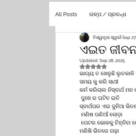
All Posts
ଗଳ୍ପ / ପ୍ରବନ୍ଧ
ବିଶ୍ୱରୂପା ସ୍ୱାଇଁ
Sep 27
ଏଇତ ଜୀବନ.
Updated:
Sep 28, 2025
Rated NaN out of 5 st
ଭାଗ୍ୟ ତ ଖେଳୁଛି ଲୁଚକାଳ
ସମୟ କୁ କରି ସାଥୀ 
କର୍ମ କରିଚାଲ ନିସ୍ବାର୍ଥ ମନ
 ଦୁଃଖ ର ଘଟିବ ଇତି 
ସ୍ବାର୍ଥପର ଏଇ ଦୁନିଆ ଭିତ
 ମଣିଷ ପଣିଆଁ ଲୋଡ଼ା
 ପେଟର ଭୋକକୁ ଚିହ୍ନିବା 
ମଣିଷି ଭିତରେ ଗଢ଼ା 