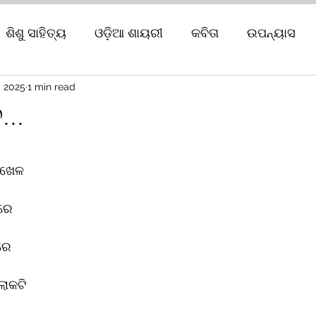
ଶିଶୁ ସାହିତ୍ୟ
ଓଡ଼ିଆ ଶାୟରୀ
କବିତା
ଉପନ୍ୟାସ
, 2025
1 min read
..
ars.
ି ଖେଳ
 ରେ
ରେ
ଲୋକଟି