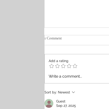
ସୁନ୍ଦର ସହର ମୋ ତାଳଚେର
1 Comment
ସୁନ୍ଦର ସହର ମୋ ତାଳଚେର ସିଏ ଯେ ଓଡି
ଅନ୍ୟ ନାମ ତାର କଳା ହୀରା ଗଡ଼ ଆଉ ଯେ ହ
କୁଳୁ କୁଳୁ ହୋଇ କଳ କଳ ଦାନେ ମୋ ପ୍ରିୟ ସହର୍ ଦେଇ
Add a rating
ଚିର ସ୍ରୋତସ୍ଵୈନି ସୁନ୍ଦର ବ୍ରହ୍ମଣି ଅ
ଭାରତ ପ୍ରସିଧ୍ୟ ରାଜ ନଅ
Write a comment...
Sort by:
Newest
Guest
Sep 27, 2025