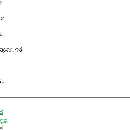
ବ 
େବ 
ସା
ପ୍ରେମ ବର୍ଷା
 
ିଅ 
ଇଁ
ହପୁର
ar