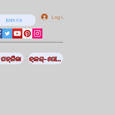
Log In
JOIN US
ପତ୍ରିକା
ବ୍ଲଗ୍-ପୋଷ୍ଟ