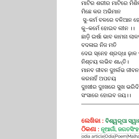
ମାଟିର ଶରୀର ମାଟିରେ ମିଶି
ମିଛେ କର ଅଭିମାନ
 ସୁ-କର୍ମ ବଳରେ ବଳିଆନ ହ
କୁ–କର୍ମେ ହୋଇବ ଲୀନ ।।
ଛାଡ଼ି ଇର୍ଷା ଭାବ କାମନା ଲାଳ
ବଦଳାଇ ନିଜ ମତି
ଦେଇ ସ୍ନେହ ଶ୍ରଦ୍ଧା ଢ଼ାଳ 
ନିଶ୍ଚୟ ଲଭିବ ଶାନ୍ତି।
ମାନବ ଜୀବନ ଦୁଃର୍ଲଭ ଜୀବନ
କରନାହିଁ ଅପଚୟ
ଦୁଃଖୀର ଦୁଃଖରେ ସୁଖ ଭରିଦ
ସଂସାରେ ହୋଇବ ଜୟ।।
ଲେଖିକା :
ବିଶ୍ୱରୂପା ସ୍ୱା
ଠିକଣା : 
ନୂଆଗାଁ, ଜଗତସିଂ
odia article
Odia
Poem
Malh