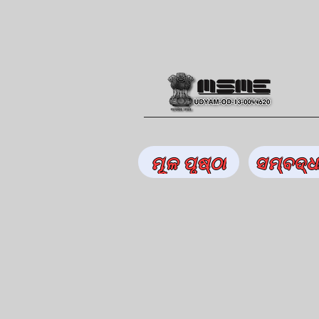
ମୂଳ ପୃଷ୍ଠା
ସମ୍ବଦ୍ଧ